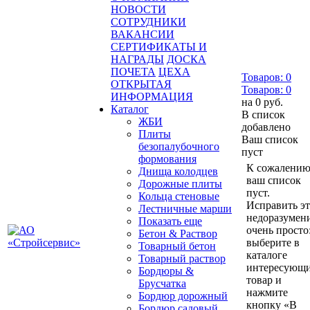
НОВОСТИ
СОТРУДНИКИ
ВАКАНСИИ
СЕРТИФИКАТЫ И
НАГРАДЫ
ДОСКА
ПОЧЕТА
ЦЕХА
Товаров:
0
ОТКРЫТАЯ
Товаров:
0
ИНФОРМАЦИЯ
на
0 руб.
Каталог
В список
ЖБИ
добавлено
Плиты
Ваш список
безопалубочного
пуст
формования
К сожалению
Днища колодцев
ваш список
Дорожные плиты
пуст.
Кольца стеновые
Исправить э
Лестничные марши
недоразумен
Показать еще
очень просто
Бетон & Раствор
выберите в
Товарный бетон
каталоге
Товарный раствор
интересующ
Бордюры &
товар и
Брусчатка
нажмите
Бордюр дорожный
кнопку «В
Бордюр садовый