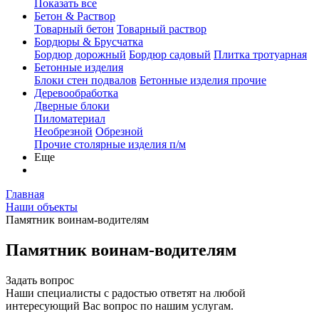
Показать все
Бетон & Раствор
Товарный бетон
Товарный раствор
Бордюры & Брусчатка
Бордюр дорожный
Бордюр садовый
Плитка тротуарная
Бетонные изделия
Блоки стен подвалов
Бетонные изделия прочие
Деревообработка
Дверные блоки
Пиломатериал
Необрезной
Обрезной
Прочие столярные изделия п/м
Еще
Главная
Наши объекты
Памятник воинам-водителям
Памятник воинам-водителям
Задать вопрос
Наши специалисты с радостью ответят на любой
интересующий Вас вопрос по нашим услугам.