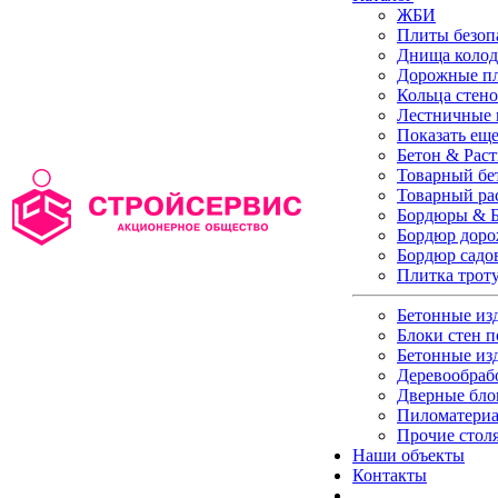
ЖБИ
Плиты безоп
Днища колод
Дорожные п
Кольца стен
Лестничные
Показать ещ
Бетон & Рас
Товарный бе
Товарный ра
Бордюры & Б
Бордюр дор
Бордюр садо
Плитка трот
Бетонные из
Блоки стен п
Бетонные из
Деревообраб
Дверные бло
Пиломатери
Прочие стол
Наши объекты
Контакты