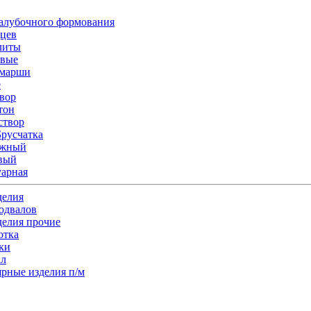
алубочного формования
цев
литы
овые
 марши
е
твор
тон
створ
русчатка
ожный
вый
уарная
делия
одвалов
делия прочие
отка
ки
ал
ярные изделия п/м