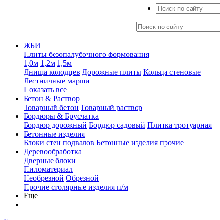
ЖБИ
Плиты безопалубочного формования
1,0м
1,2м
1,5м
Днища колодцев
Дорожные плиты
Кольца стеновые
Лестничные марши
Показать все
Бетон & Раствор
Товарный бетон
Товарный раствор
Бордюры & Брусчатка
Бордюр дорожный
Бордюр садовый
Плитка тротуарная
Бетонные изделия
Блоки стен подвалов
Бетонные изделия прочие
Деревообработка
Дверные блоки
Пиломатериал
Необрезной
Обрезной
Прочие столярные изделия п/м
Еще