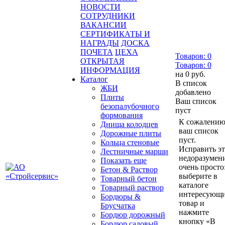
НОВОСТИ
СОТРУДНИКИ
ВАКАНСИИ
СЕРТИФИКАТЫ И
НАГРАДЫ
ДОСКА
ПОЧЕТА
ЦЕХА
Товаров:
0
ОТКРЫТАЯ
Товаров:
0
ИНФОРМАЦИЯ
на
0 руб.
Каталог
В список
ЖБИ
добавлено
Плиты
Ваш список
безопалубочного
пуст
формования
К сожалению
Днища колодцев
ваш список
Дорожные плиты
пуст.
Кольца стеновые
Исправить э
Лестничные марши
недоразумен
Показать еще
очень просто
Бетон & Раствор
выберите в
Товарный бетон
каталоге
Товарный раствор
интересующ
Бордюры &
товар и
Брусчатка
нажмите
Бордюр дорожный
кнопку «В
Бордюр садовый