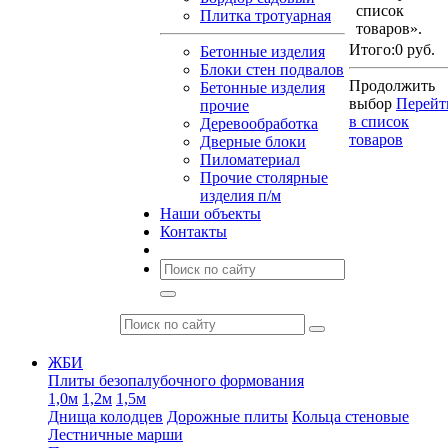
список
Плитка тротуарная
товаров».
Итого:
0 руб.
Бетонные изделия
Блоки стен подвалов
Продолжить
Бетонные изделия
выбор
Перейт
прочие
в список
Деревообработка
товаров
Дверные блоки
Пиломатериал
Прочие столярные
изделия п/м
Наши объекты
Контакты
ЖБИ
Плиты безопалубочного формования
1,0м
1,2м
1,5м
Днища колодцев
Дорожные плиты
Кольца стеновые
Лестничные марши