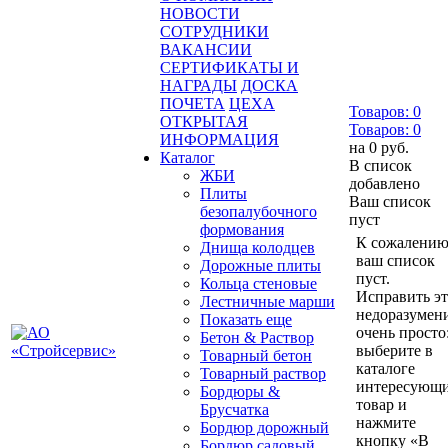
НОВОСТИ
СОТРУДНИКИ
ВАКАНСИИ
СЕРТИФИКАТЫ И
НАГРАДЫ
ДОСКА
ПОЧЕТА
ЦЕХА
Товаров:
0
ОТКРЫТАЯ
Товаров:
0
ИНФОРМАЦИЯ
на
0 руб.
Каталог
В список
ЖБИ
добавлено
Плиты
Ваш список
безопалубочного
пуст
формования
К сожалению
Днища колодцев
ваш список
Дорожные плиты
пуст.
Кольца стеновые
Исправить э
Лестничные марши
недоразумен
Показать еще
очень просто
Бетон & Раствор
выберите в
Товарный бетон
каталоге
Товарный раствор
интересующ
Бордюры &
товар и
Брусчатка
нажмите
Бордюр дорожный
кнопку «В
Бордюр садовый