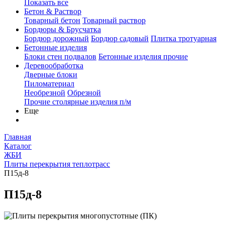
Показать все
Бетон & Раствор
Товарный бетон
Товарный раствор
Бордюры & Брусчатка
Бордюр дорожный
Бордюр садовый
Плитка тротуарная
Бетонные изделия
Блоки стен подвалов
Бетонные изделия прочие
Деревообработка
Дверные блоки
Пиломатериал
Необрезной
Обрезной
Прочие столярные изделия п/м
Еще
Главная
Каталог
ЖБИ
Плиты перекрытия теплотрасс
П15д-8
П15д-8