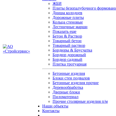
ЖБИ
Плиты безопалубочного формован
Днища колодцев
Дорожные плиты
Кольца стеновые
Лестничные марши
Показать еще
Бетон & Раствор
Товарный бетон
Товарный раствор
Бордюры & Брусчатка
Бордюр дорожный
Бордюр садовый
Плитка тротуарная
Бетонные изделия
Блоки стен подвалов
Бетонные изделия прочие
Деревообработка
Дверные блоки
Пиломатериал
Прочие столярные изделия п/м
Наши объекты
Контакты