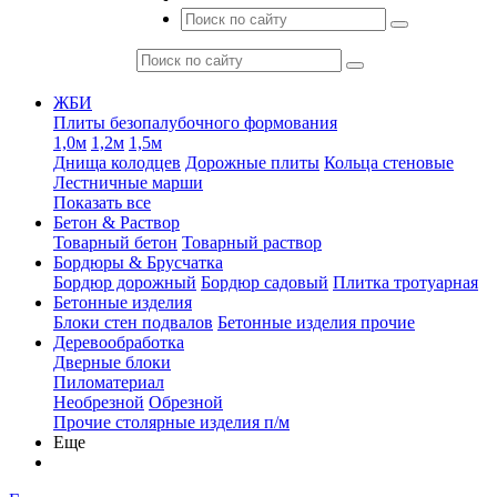
ЖБИ
Плиты безопалубочного формования
1,0м
1,2м
1,5м
Днища колодцев
Дорожные плиты
Кольца стеновые
Лестничные марши
Показать все
Бетон & Раствор
Товарный бетон
Товарный раствор
Бордюры & Брусчатка
Бордюр дорожный
Бордюр садовый
Плитка тротуарная
Бетонные изделия
Блоки стен подвалов
Бетонные изделия прочие
Деревообработка
Дверные блоки
Пиломатериал
Необрезной
Обрезной
Прочие столярные изделия п/м
Еще