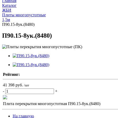
Главная
Каталог
ЖБИ
Плиты многопустотные
1,5м
П90.15-8ук.(8480)
П90.15-8ук.(8480)
Рейтинг:
41 398 руб.
/шт
-
+
Плита перекрытия многопустотная П90.15-8ук.(8480)
На главную