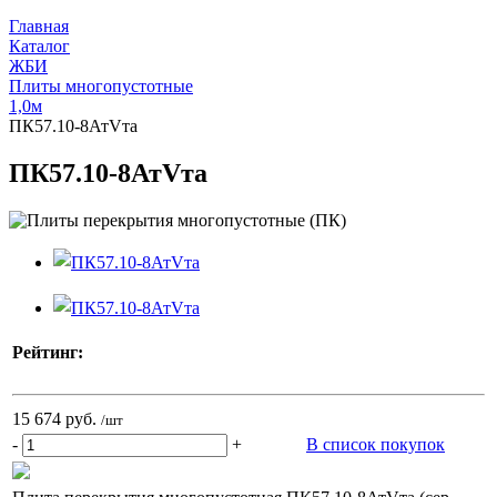
Главная
Каталог
ЖБИ
Плиты многопустотные
1,0м
ПК57.10-8АтVта
ПК57.10-8АтVта
Рейтинг:
15 674 руб.
/шт
-
+
В список покупок