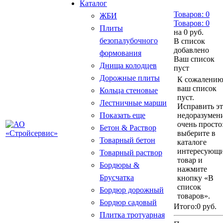
Каталог
Товаров:
0
ЖБИ
Товаров:
0
Плиты
на
0 руб.
безопалубочного
В список
добавлено
формования
Ваш список
Днища колодцев
пуст
Дорожные плиты
К сожалению
ваш список
Кольца стеновые
пуст.
Лестничные марши
Исправить э
Показать еще
недоразумен
очень просто
Бетон & Раствор
выберите в
Товарный бетон
каталоге
интересующ
Товарный раствор
товар и
Бордюры &
нажмите
Брусчатка
кнопку «В
список
Бордюр дорожный
товаров».
Бордюр садовый
Итого:
0 руб.
Плитка тротуарная