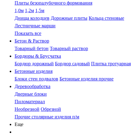
Плиты безопалубочного формования
1,0м
1,2м
1,5м
Днища колодцев
Дорожные плиты
Кольца стеновые
Лестничные марши
Показать все
Бетон & Раствор
Товарный бетон
Товарный раствор
Бордюры & Брусчатка
Бордюр дорожный
Бордюр садовый
Плитка тротуарная
Бетонные изделия
Блоки стен подвалов
Бетонные изделия прочие
Деревообработка
Дверные блоки
Пиломатериал
Необрезной
Обрезной
Прочие столярные изделия п/м
Еще