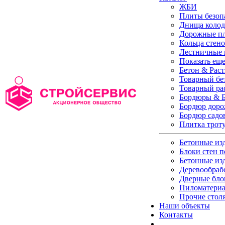
ЖБИ
Плиты безоп
Днища колод
Дорожные п
Кольца стен
Лестничные
Показать ещ
Бетон & Рас
Товарный бе
Товарный ра
Бордюры & Б
Бордюр дор
Бордюр садо
Плитка трот
Бетонные из
Блоки стен п
Бетонные из
Деревообраб
Дверные бло
Пиломатери
Прочие стол
Наши объекты
Контакты