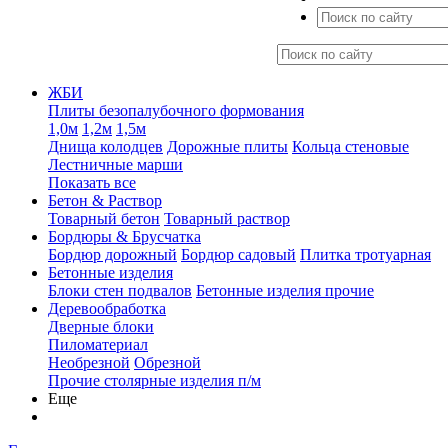
ЖБИ
Плиты безопалубочного формования
1,0м
1,2м
1,5м
Днища колодцев
Дорожные плиты
Кольца стеновые
Лестничные марши
Показать все
Бетон & Раствор
Товарный бетон
Товарный раствор
Бордюры & Брусчатка
Бордюр дорожный
Бордюр садовый
Плитка тротуарная
Бетонные изделия
Блоки стен подвалов
Бетонные изделия прочие
Деревообработка
Дверные блоки
Пиломатериал
Необрезной
Обрезной
Прочие столярные изделия п/м
Еще