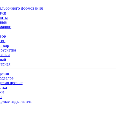
алубочного формования
цев
литы
овые
 марши
е
твор
тон
створ
русчатка
ожный
вый
уарная
делия
одвалов
делия прочие
отка
ки
ал
ярные изделия п/м