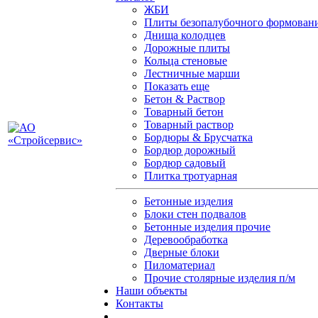
ЖБИ
Плиты безопалубочного формован
Днища колодцев
Дорожные плиты
Кольца стеновые
Лестничные марши
Показать еще
Бетон & Раствор
Товарный бетон
Товарный раствор
Бордюры & Брусчатка
Бордюр дорожный
Бордюр садовый
Плитка тротуарная
Бетонные изделия
Блоки стен подвалов
Бетонные изделия прочие
Деревообработка
Дверные блоки
Пиломатериал
Прочие столярные изделия п/м
Наши объекты
Контакты