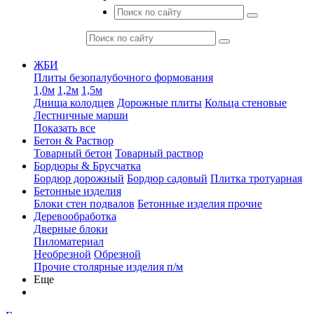
ЖБИ
Плиты безопалубочного формования
1,0м
1,2м
1,5м
Днища колодцев
Дорожные плиты
Кольца стеновые
Лестничные марши
Показать все
Бетон & Раствор
Товарный бетон
Товарный раствор
Бордюры & Брусчатка
Бордюр дорожный
Бордюр садовый
Плитка тротуарная
Бетонные изделия
Блоки стен подвалов
Бетонные изделия прочие
Деревообработка
Дверные блоки
Пиломатериал
Необрезной
Обрезной
Прочие столярные изделия п/м
Еще