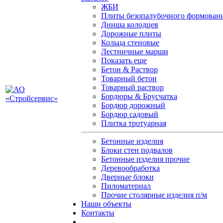
ЖБИ
Плиты безопалубочного формован
Днища колодцев
Дорожные плиты
Кольца стеновые
Лестничные марши
Показать еще
Бетон & Раствор
Товарный бетон
Товарный раствор
Бордюры & Брусчатка
Бордюр дорожный
Бордюр садовый
Плитка тротуарная
Бетонные изделия
Блоки стен подвалов
Бетонные изделия прочие
Деревообработка
Дверные блоки
Пиломатериал
Прочие столярные изделия п/м
Наши объекты
Контакты