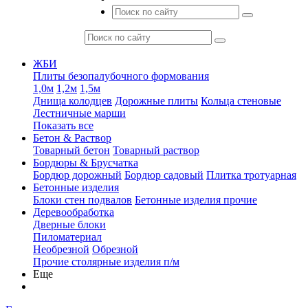
ЖБИ
Плиты безопалубочного формования
1,0м
1,2м
1,5м
Днища колодцев
Дорожные плиты
Кольца стеновые
Лестничные марши
Показать все
Бетон & Раствор
Товарный бетон
Товарный раствор
Бордюры & Брусчатка
Бордюр дорожный
Бордюр садовый
Плитка тротуарная
Бетонные изделия
Блоки стен подвалов
Бетонные изделия прочие
Деревообработка
Дверные блоки
Пиломатериал
Необрезной
Обрезной
Прочие столярные изделия п/м
Еще