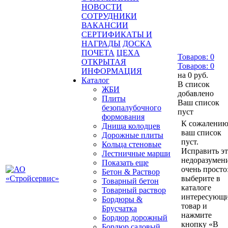
НОВОСТИ
СОТРУДНИКИ
ВАКАНСИИ
СЕРТИФИКАТЫ И
НАГРАДЫ
ДОСКА
ПОЧЕТА
ЦЕХА
Товаров:
0
ОТКРЫТАЯ
Товаров:
0
ИНФОРМАЦИЯ
на
0 руб.
Каталог
В список
ЖБИ
добавлено
Плиты
Ваш список
безопалубочного
пуст
формования
К сожалению
Днища колодцев
ваш список
Дорожные плиты
пуст.
Кольца стеновые
Исправить э
Лестничные марши
недоразумен
Показать еще
очень просто
Бетон & Раствор
выберите в
Товарный бетон
каталоге
Товарный раствор
интересующ
Бордюры &
товар и
Брусчатка
нажмите
Бордюр дорожный
кнопку «В
Бордюр садовый