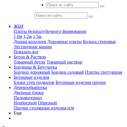
ЖБИ
Плиты безопалубочного формования
1,0м
1,2м
1,5м
Днища колодцев
Дорожные плиты
Кольца стеновые
Лестничные марши
Показать все
Бетон & Раствор
Товарный бетон
Товарный раствор
Бордюры & Брусчатка
Бордюр дорожный
Бордюр садовый
Плитка тротуарная
Бетонные изделия
Блоки стен подвалов
Бетонные изделия прочие
Деревообработка
Дверные блоки
Пиломатериал
Необрезной
Обрезной
Прочие столярные изделия п/м
Еще