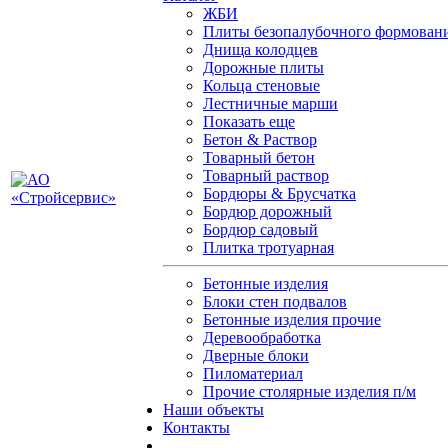
ЖБИ
Плиты безопалубочного формован
Днища колодцев
Дорожные плиты
Кольца стеновые
Лестничные марши
Показать еще
Бетон & Раствор
Товарный бетон
Товарный раствор
Бордюры & Брусчатка
Бордюр дорожный
Бордюр садовый
Плитка тротуарная
Бетонные изделия
Блоки стен подвалов
Бетонные изделия прочие
Деревообработка
Дверные блоки
Пиломатериал
Прочие столярные изделия п/м
Наши объекты
Контакты