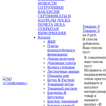
НОВОСТИ
СОТРУДНИКИ
ВАКАНСИИ
СЕРТИФИКАТЫ И
НАГРАДЫ
ДОСКА
ПОЧЕТА
ЦЕХА
Товаров:
0
ОТКРЫТАЯ
Товаров:
0
ИНФОРМАЦИЯ
на
0 руб.
Каталог
В список
ЖБИ
добавлено
Плиты
Ваш список
безопалубочного
пуст
формования
К сожалению
Днища колодцев
ваш список
Дорожные плиты
пуст.
Кольца стеновые
Исправить э
Лестничные марши
недоразумен
Показать еще
очень просто
Бетон & Раствор
выберите в
Товарный бетон
каталоге
Товарный раствор
интересующ
Бордюры &
товар и
Брусчатка
нажмите
Бордюр дорожный
кнопку «В
Бордюр садовый