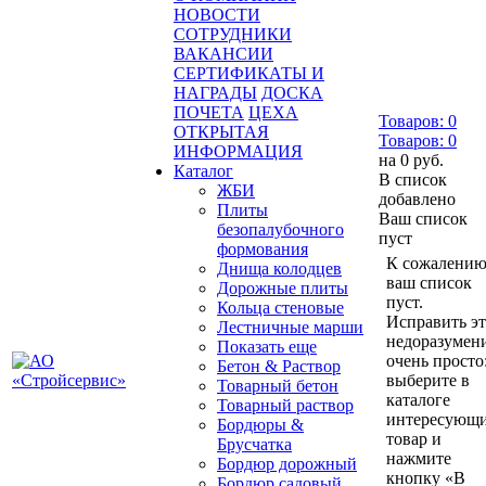
НОВОСТИ
СОТРУДНИКИ
ВАКАНСИИ
СЕРТИФИКАТЫ И
НАГРАДЫ
ДОСКА
ПОЧЕТА
ЦЕХА
Товаров:
0
ОТКРЫТАЯ
Товаров:
0
ИНФОРМАЦИЯ
на
0 руб.
Каталог
В список
ЖБИ
добавлено
Плиты
Ваш список
безопалубочного
пуст
формования
К сожалению
Днища колодцев
ваш список
Дорожные плиты
пуст.
Кольца стеновые
Исправить э
Лестничные марши
недоразумен
Показать еще
очень просто
Бетон & Раствор
выберите в
Товарный бетон
каталоге
Товарный раствор
интересующ
Бордюры &
товар и
Брусчатка
нажмите
Бордюр дорожный
кнопку «В
Бордюр садовый