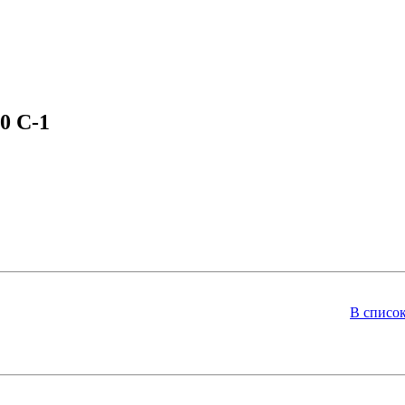
0 C-1
В списо