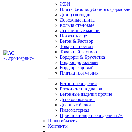
ЖБИ
Плиты безопалубочного формован
Днища колодцев
Дорожные плиты
Кольца стеновые
Лестничные марши
Показать еще
Бетон & Раствор
Товарный бетон
Товарный раствор
Бордюры & Брусчатка
Бордюр дорожный
Бордюр садовый
Плитка тротуарная
Бетонные изделия
Блоки стен подвалов
Бетонные изделия прочие
Деревообработка
Дверные блоки
Пиломатериал
Прочие столярные изделия п/м
Наши объекты
Контакты