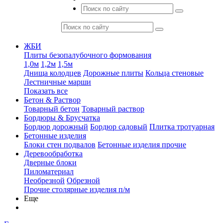
ЖБИ
Плиты безопалубочного формования
1,0м
1,2м
1,5м
Днища колодцев
Дорожные плиты
Кольца стеновые
Лестничные марши
Показать все
Бетон & Раствор
Товарный бетон
Товарный раствор
Бордюры & Брусчатка
Бордюр дорожный
Бордюр садовый
Плитка тротуарная
Бетонные изделия
Блоки стен подвалов
Бетонные изделия прочие
Деревообработка
Дверные блоки
Пиломатериал
Необрезной
Обрезной
Прочие столярные изделия п/м
Еще