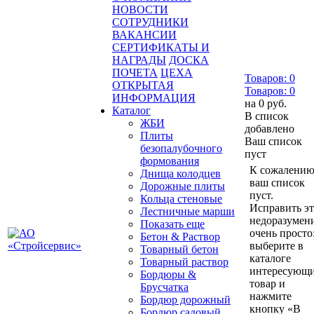
НОВОСТИ
СОТРУДНИКИ
ВАКАНСИИ
СЕРТИФИКАТЫ И
НАГРАДЫ
ДОСКА
ПОЧЕТА
ЦЕХА
Товаров:
0
ОТКРЫТАЯ
Товаров:
0
ИНФОРМАЦИЯ
на
0 руб.
Каталог
В список
ЖБИ
добавлено
Плиты
Ваш список
безопалубочного
пуст
формования
К сожалению
Днища колодцев
ваш список
Дорожные плиты
пуст.
Кольца стеновые
Исправить э
Лестничные марши
недоразумен
Показать еще
очень просто
Бетон & Раствор
выберите в
Товарный бетон
каталоге
Товарный раствор
интересующ
Бордюры &
товар и
Брусчатка
нажмите
Бордюр дорожный
кнопку «В
Бордюр садовый