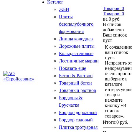
Каталог
Товаров:
0
ЖБИ
Товаров:
0
Плиты
на
0 руб.
безопалубочного
В список
добавлено
формования
Ваш список
Днища колодцев
пуст
Дорожные плиты
К сожалению
ваш список
Кольца стеновые
пуст.
Лестничные марши
Исправить э
Показать еще
недоразумен
очень просто
Бетон & Раствор
выберите в
Товарный бетон
каталоге
интересующ
Товарный раствор
товар и
Бордюры &
нажмите
Брусчатка
кнопку «В
список
Бордюр дорожный
товаров».
Бордюр садовый
Итого:
0 руб.
Плитка тротуарная