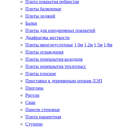
Плита покрытия ребристая
Плиты балконные
Плиты лоджий
Балки
Плиты для аэродромных покрытий
Диафрагмы жесткости
Плиты многопустотные
1,0м
1,2м
1,5м
1,8м
Плиты ограждения
Плиты перекрытия колодцев
Плиты перекрытия теплотрасс
Плиты плоские
Приставки к деревянным опорам ЛЭП
Прогоны
Ригели
Сваи
Панели стеновые
Плита парапетная
Ступени