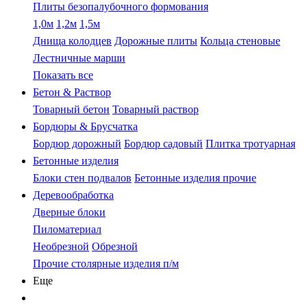
Плиты безопалубочного формования
1,0м
1,2м
1,5м
Днища колодцев
Дорожные плиты
Кольца стеновые
Лестничные марши
Показать все
Бетон & Раствор
Товарный бетон
Товарный раствор
Бордюры & Брусчатка
Бордюр дорожный
Бордюр садовый
Плитка тротуарная
Бетонные изделия
Блоки стен подвалов
Бетонные изделия прочие
Деревообработка
Дверные блоки
Пиломатериал
Необрезной
Обрезной
Прочие столярные изделия п/м
Еще