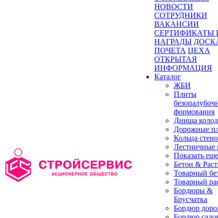
НОВОСТИ
СОТРУДНИКИ
ВАКАНСИИ
СЕРТИФИКАТЫ 
НАГРАДЫ
ДОСК
ПОЧЕТА
ЦЕХА
ОТКРЫТАЯ
ИНФОРМАЦИЯ
Каталог
ЖБИ
Плиты
безопалубоч
формования
Днища колод
Дорожные п
Кольца стен
Лестничные
Показать ещ
Бетон & Рас
Товарный бе
Товарный ра
Бордюры &
Брусчатка
Бордюр дор
Бордюр садо